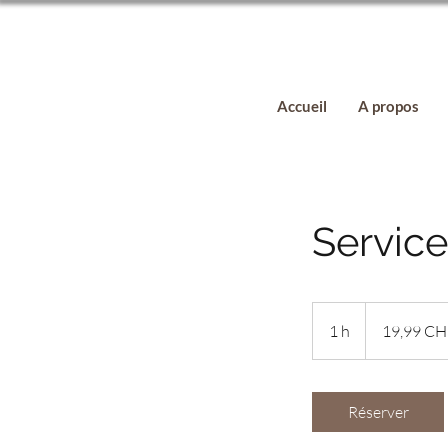
Accueil
A propos
Service
19,99
francs
1 h
1
19,99 CH
suisses
Réserver